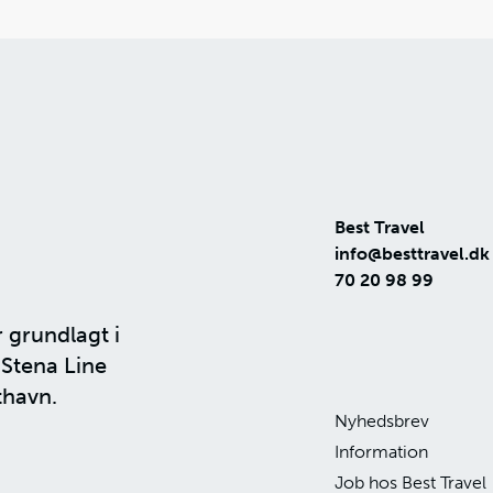
Best Travel
info@besttravel.dk
70 20 98 99
r grundlagt i
n
Stena Line
thavn.
Nyhedsbrev
Information
Job hos Best Travel