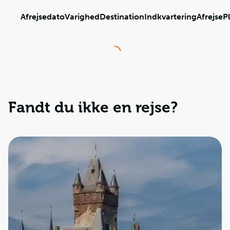
Afrejsedato
Varighed
Destination
Indkvartering
Afrejse
P
Loading...
Fandt du ikke en rejse?