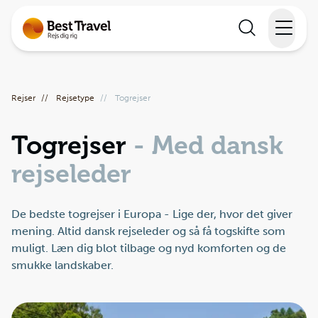
Rejser
Rejser
//
Rejsetype
//
Togrejser
Lande
Togrejser
- Med dansk
Rejsekalender
rejseleder
Inspiration
De bedste togrejser i Europa - Lige der, hvor det giver
Information
mening. Altid dansk rejseleder og så få togskifte som
muligt. Læn dig blot tilbage og nyd komforten og de
smukke landskaber.
Min Rejse