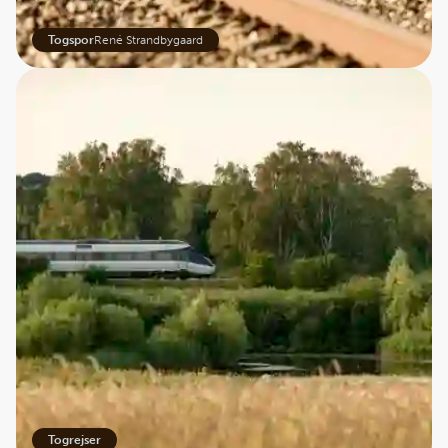
Togspor
René Strandbygaard
Togrejser