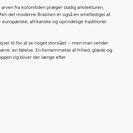
 arven fra kolonitiden præger stadig arkitekturen,
en det moderne Brasilien er også en smeltedigel af
r europæiske, afrikanske og oprindelige traditioner
rejser til for at se noget storslået – men man vender
rre: en følelse. En fornemmelse af frihed, glæde og
oppen og bliver der længe efter.