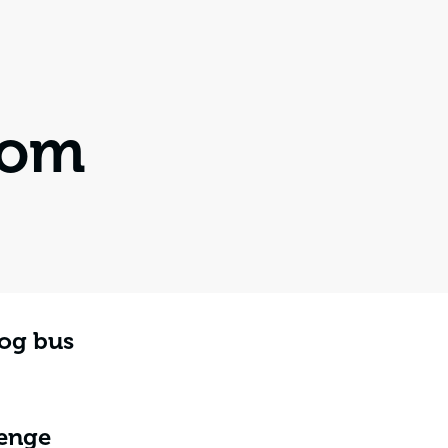
 om
og bus
 til rejsen, anbefaler vi, at du medbringer godt fodtøj til udflugt
 høj faktor samt badetøj – der bliver helt sikkert mulighed fo
enge