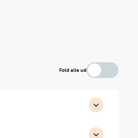
Fold alle ud
er, en solhat,
r at nyde solen og