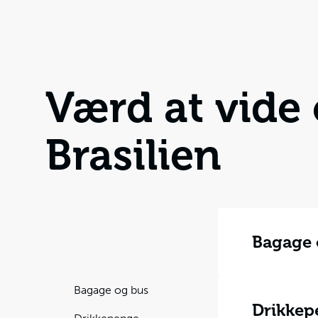
Værd at vide
Brasilien
Bagage 
Når du pakker
solcreme med
Bagage og bus
vandet.
Drikkep