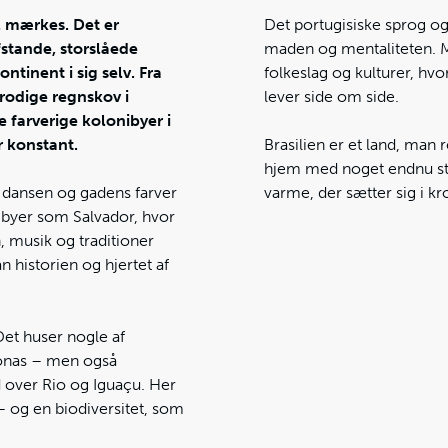
al mærkes. Det er
Det portugisiske sprog og
stande, storslåede
maden og mentaliteten. M
ntinent i sig selv. Fra
folkeslag og kulturer, hvo
rodige regnskov i
lever side om side.
e farverige kolonibyer i
r konstant.
Brasilien er et land, man 
hjem med noget endnu stø
, dansen og gadens farver
varme, der sætter sig i kr
i byer som Salvador, hvor
n, musik og traditioner
historien og hjertet af
 Det huser nogle af
zonas – men også
 over Rio og Iguaçu. Her
– og en biodiversitet, som