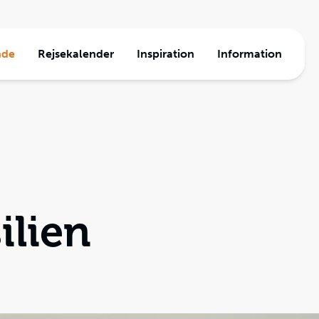
nde
Rejsekalender
Inspiration
Information
a
ormation
e
den
Travel
jser
ilien