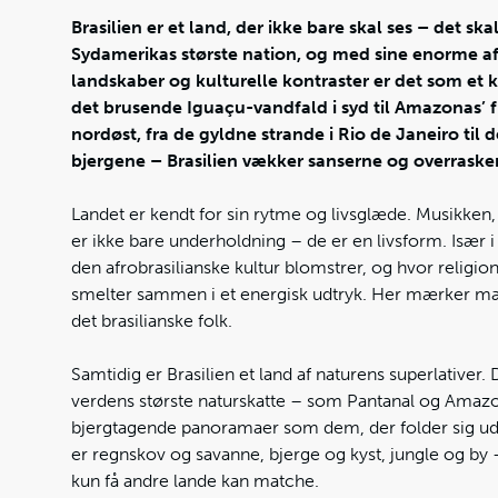
Brasilien er et land, der ikke bare skal ses – det sk
Sydamerikas største nation, og med sine enorme af
landskaber og kulturelle kontraster er det som et ko
det brusende Iguaçu-vandfald i syd til Amazonas’ f
nordøst, fra de gyldne strande i Rio de Janeiro til d
bjergene – Brasilien vækker sanserne og overraske
Landet er kendt for sin rytme og livsglæde. Musikken
er ikke bare underholdning – de er en livsform. Især 
den afrobrasilianske kultur blomstrer, og hvor religio
smelter sammen i et energisk udtryk. Her mærker man 
det brasilianske folk.
Samtidig er Brasilien et land af naturens superlativer.
verdens største naturskatte – som Pantanal og Ama
bjergtagende panoramaer som dem, der folder sig ud
er regnskov og savanne, bjerge og kyst, jungle og by 
kun få andre lande kan matche.