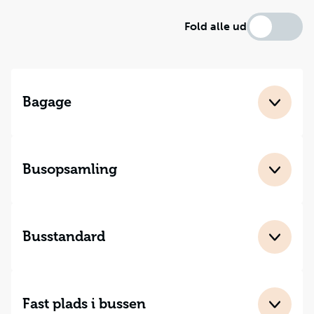
Fold alle ud
Bagage
Hver gæst kan medtage 1 kuffert (max. 20 kg.) og 1
stk. håndbagage. Vi anbefaler, at al bagage er forsynet
med navn og adresse.
Busopsamling
Best Travel tilbyder opsamling i næsten hele landet -
og med enkle ruter:
Busstandard
Sjælland - via Gedser/Rødby og sydpå
Alle busrejser med Best Travel gennemføres i
Sjælland, Fyn og Sønderjylland - og sydpå
moderne langtursbusser af 5-stjernet standard og
Jylland - ned langs E45
med god komfort. Der er komfortable sæder med
Jylland, Fyn og Sjælland via Karlskrona - og
Fast plads i bussen
justerbar stoleryg, justerbar fodstøtte, klapbord,