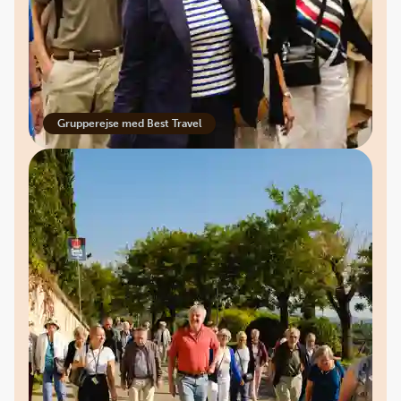
Grupperejse med Best Travel
Med Best Travel får I ...
et
højt service- og kvalitetsniveau
under
jeres kontakt med os.
en rejse, der er
skræddersyet efter jeres
ønsker og behov
.
selskab af en
erfaren dansk rejseleder
på
rejsen.
kontakt til en
24-timers vagttelefon
under
hele rejsen.