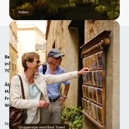
Italien
Best Travel
info@besttravel.dk
70 20 98 99
Åbningstider på telefon
Man-tor: 09.00 - 16.00
Fredag: 09.00-15.00
Weekend/helligdage: Lukket
Nyhedsbrev
Om Best Travel
Grupperejse med Best Travel