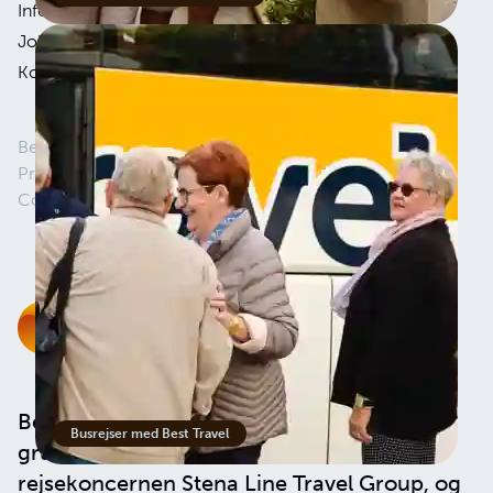
Information
Presse
Job hos Best Travel
Køb et gavekort
Kontakt os
Betingelser
Privatlivspolitik
Cookies
Best Travel er et dansk rejsebureau, der er
Busrejser med Best Travel
grundlagt i 1999. Vi er i dag en del af
rejsekoncernen
Stena Line Travel Group
, og