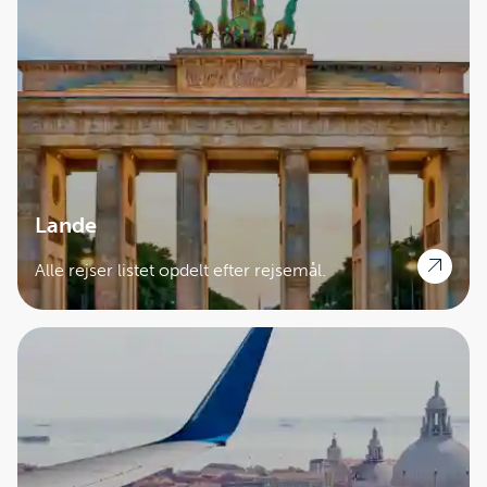
tage skoene af, inden man træder ind på de
traditionelle tatami-måtter, og i stedet benytter man
de udleverede tøfler. Denne oplevelse kan man også
komme ud for på traditionelle japanske restauranter,
hvor man sidder på gulvet ved lave borde. Nogle
restauranter har et hul i gulvet under bordene, hvor
man kan have sine ben, så man ikke behøver at sidde
på knæ og spise.
Medbring derfor sko på rejsen, som er lette at tage af
Lande
og på.
Alle rejser listet opdelt efter rejsemål.
Japanerne bruger spisepinde. De fleste lærer hurtigt
teknikken, og maden er tilrettelavet efter formålet
med kød og grøntsager skåret ud i mundrette stykker.
De fleste steder kan man dog få en kniv og gaffel,
hvis man foretrækker det. Der er en særlig etikette
omkring brug af spisepinde: Sæt aldrig spisepindene i
en skål ris, og slik ikke på spidsen af spisepindene.