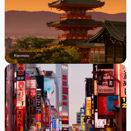
Kiyomizu
Fascinerende kontraster mellem moderne
metropoler og traditionel kultur, fredfyldte
landskaber og en historie, der strækker sig
tusinder af år tilbage. Japan er en destination, der
har noget for enhver rejsende, uanset hvad man