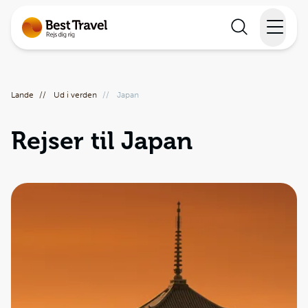
Rejser
Lande
//
Ud i verden
//
Japan
Lande
Rejser til Japan
Rejsekalender
Inspiration
Information
Min Rejse