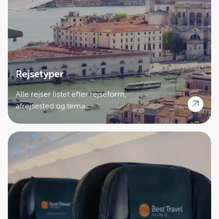
For at vise hinanden respekt bruger man ordet ”san”
efter et navn. Vil man f.eks. sige Louise – siger man
Louise-san, som her vil betyde Fr. Louise.
Miniparlør omkring høflighedsfraser:
Rejsetyper
• Arigato gozaimasu – mange tak
• Hai – ja
Alle rejser listet efter rejseform,
• Iie – nej
afrejsested og tema
• Konnichiwa – goddag/hej
• Kombanwa – godaften
• Sumimasen – undskyld