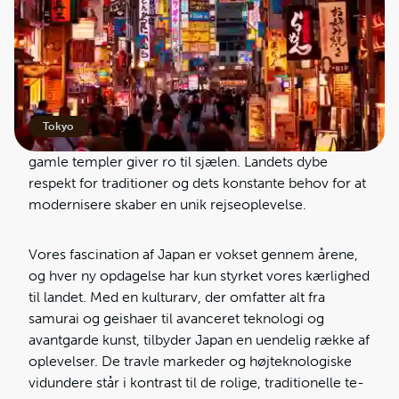
søger.
Japan er som en levende kulturhistorie, hvor fortid
og nutid smelter sammen på en betagende måde. Fra
de travle, neonlysbelyste gader i Tokyo, hvor
futuristiske skyskrabere stiger op mod himlen, til de
Tokyo
stille, zen-lignende haver i Kyoto, hvor århundreder
gamle templer giver ro til sjælen. Landets dybe
respekt for traditioner og dets konstante behov for at
modernisere skaber en unik rejseoplevelse.
Vores fascination af Japan er vokset gennem årene,
og hver ny opdagelse har kun styrket vores kærlighed
til landet. Med en kulturarv, der omfatter alt fra
samurai og geishaer til avanceret teknologi og
avantgarde kunst, tilbyder Japan en uendelig række af
oplevelser. De travle markeder og højteknologiske
vidundere står i kontrast til de rolige, traditionelle te-