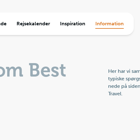
nde
Rejsekalender
Inspiration
Information
a
ormation
e
den
Travel
om Best
jser
Her har vi sam
typiske spørg
nede på siden
Travel.