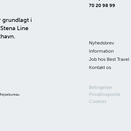
70 20 98 99
r grundlagt i
n
Stena Line
thavn.
Nyhedsbrev
Information
Job hos Best Travel
Kontakt os
Betingelser
Privatlivspolitik
 Rejsebureau
Cookies