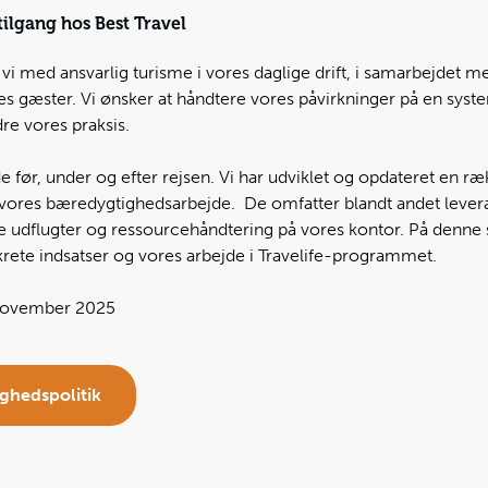
ilgang hos Best Travel
 vi med ansvarlig turisme i vores daglige drift, i samarbejdet 
res gæster. Vi ønsker at håndtere vores påvirkninger på en sys
e vores praksis.
 før, under og efter rejsen. Vi har udviklet og opdateret en ræk
 vores bæredygtighedsarbejde. De omfatter blandt andet levera
e udflugter og ressourcehåndtering på vores kontor. På denne
krete indsatser og vores arbejde i Travelife-programmet.
 November 2025
ghedspolitik