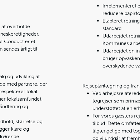
Implementeret el
reducere papirfo
Etableret retning
m at overholde
standard.
neskerettigheder,
Udarbejdet retnin
of Conduct er et
Kommunes anbefa
 sendes årligt til
Udarbejdet en int
bruger opvaskem
overskydende van
alg og udvikling af
ejde med partnere, der
Rejseplanlægning og tran
respekterer lokal
Ved arbejdsrelaterede
vner lokalsamfundet.
togrejser som primært
håndtering og
understøttet af en e
For vores gæsters re
ndhold, størrelse og
tilbud. Dette omfatter
ligger klare og
tilgængelige med tog.
drørende
og vi undgår at frem