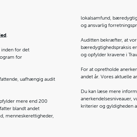
lokalsamfund, bæredygti
og ansvarlig forretningspr
ied
.
Auditten bekræfter, at v
bæredygtighedspraksis er
 inden for det
og opfylder kravene i Trav
rogram for
For at opretholde anerken
andet år. Vores aktuelle a
mfattende, uafhængig audit
Du kan læse mere inform
anerkendelsesniveauer, vu
opfylder mere end 200
kriterier og gyldigheden a
fatter blandt andet
old, menneskerettigheder,