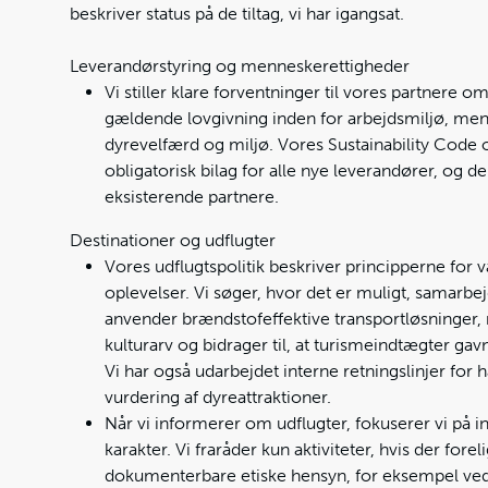
beskriver status på de tiltag, vi har igangsat.
Leverandørstyring og menneskerettigheder
Vi stiller klare forventninger til vores partnere o
gældende lovgivning inden for arbejdsmiljø, men
dyrevelfærd og miljø. Vores Sustainability Code 
obligatorisk bilag for alle nye leverandører, og den
eksisterende partnere.
Destinationer og udflugter
Vores udflugtspolitik beskriver principperne for v
oplevelser. Vi søger, hvor det er muligt, samarb
anvender brændstofeffektive transportløsninger, 
kulturarv og bidrager til, at turismeindtægter ga
Vi har også udarbejdet interne retningslinjer for 
vurdering af dyreattraktioner.
Når vi informerer om udflugter, fokuserer vi på i
karakter. Vi fraråder kun aktiviteter, hvis der fore
dokumenterbare etiske hensyn, for eksempel ve