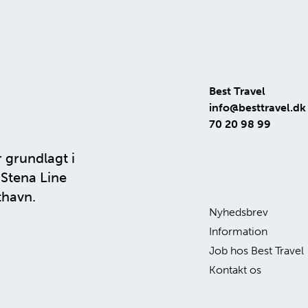
Best Travel
info@besttravel.dk
70 20 98 99
r grundlagt i
n
Stena Line
thavn.
Nyhedsbrev
Information
Job hos Best Travel
Kontakt os