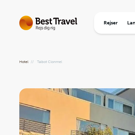
Rejser
La
Rejsetem
Europa
Rejseinf
Rejsetyp
Ud i ver
Om Best 
Hotel
//
Talbot Clonmel
Gruppere