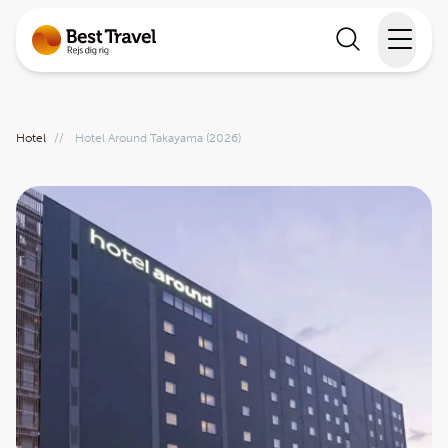
Rejser
Hotel
//
Hotel Around Takayama (2026)
Lande
Rejsekalender
Inspiration
Information
Min Rejse