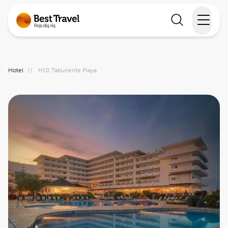
Rejser
Hotel
//
H10 Taburiente Playa
Lande
Rejsekalender
Inspiration
Information
Min Rejse