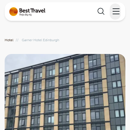
Rejser
Hotel
//
Garner Hotel Edinburgh
Lande
Rejsekalender
Inspiration
Information
Min Rejse