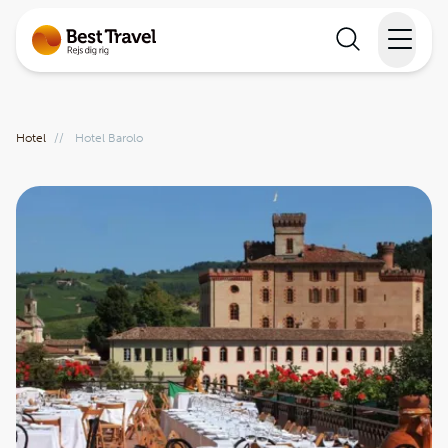
Rejser
Hotel
//
Hotel Barolo
Lande
Rejsekalender
Inspiration
Information
Min Rejse