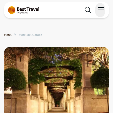
Rejser
Hotel
//
Hotel del Campo
Lande
Rejsekalender
Inspiration
Information
Min Rejse