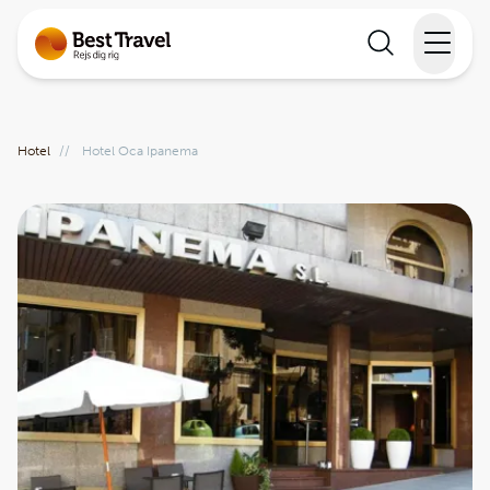
Rejser
Hotel
//
Hotel Oca Ipanema
Lande
Rejsekalender
Inspiration
Information
Min Rejse