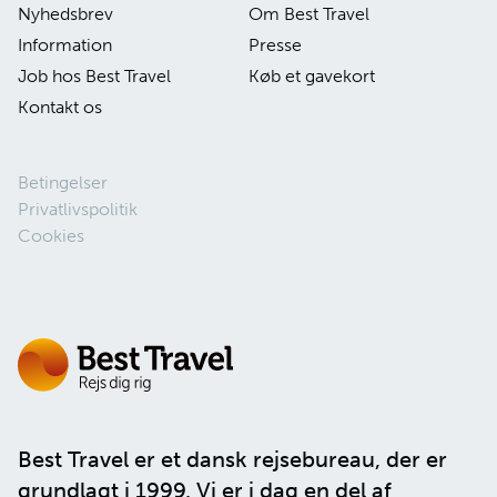
Nyhedsbrev
Om Best Travel
Information
Presse
Job hos Best Travel
Køb et gavekort
Kontakt os
Betingelser
Privatlivspolitik
Cookies
Best Travel er et dansk rejsebureau, der er
grundlagt i 1999. Vi er i dag en del af