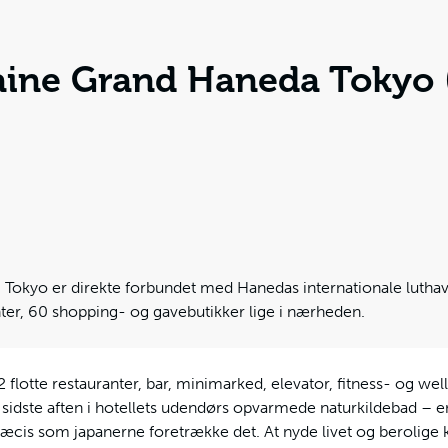
aine Grand Haneda Tokyo (
l i Tokyo er direkte forbundet med Hanedas internationale luthav
ter, 60 shopping- og gavebutikker lige i nærheden.
2 flotte restauranter, bar, minimarked, elevator, fitness- og wel
 sidste aften i hotellets udendørs opvarmede naturkildebad – 
cis som japanerne foretrække det. At nyde livet og berolige k