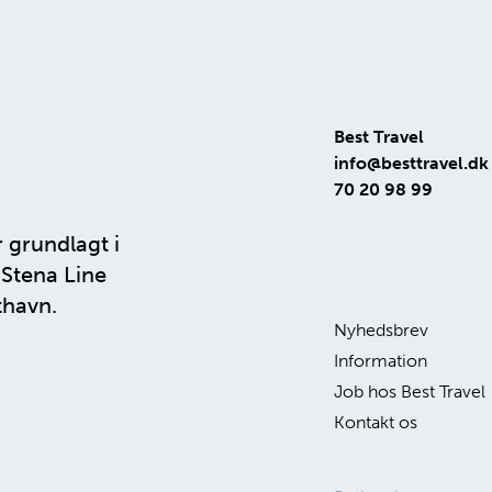
Best Travel
info@besttravel.dk
70 20 98 99
r grundlagt i
n
Stena Line
thavn.
Nyhedsbrev
Information
Job hos Best Travel
Kontakt os