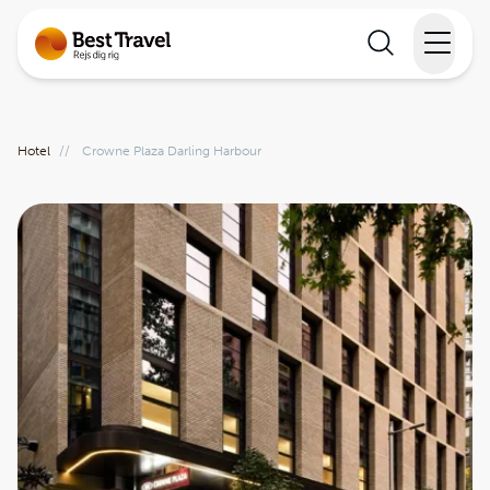
Rejser
Hotel
//
Crowne Plaza Darling Harbour
Lande
Rejsekalender
Inspiration
Information
Min Rejse