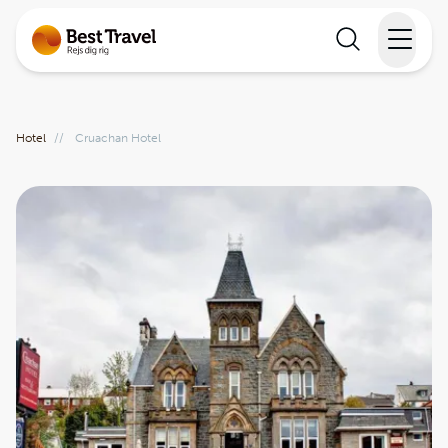
Rejser
Hotel
//
Cruachan Hotel
Lande
Rejsekalender
Inspiration
Information
Min Rejse