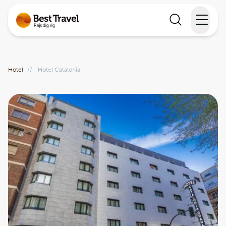
Rejser
Hotel
//
Hotel Catalonia
Lande
Rejsekalender
Inspiration
Information
Min Rejse