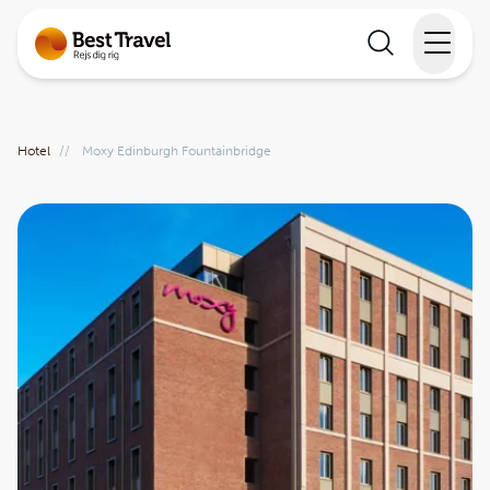
Rejser
Hotel
//
Moxy Edinburgh Fountainbridge
Lande
Rejsekalender
Inspiration
Information
Min Rejse