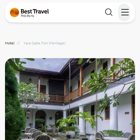
Rejser
Hotel
//
Yara Galle Fort (Heritage)
Lande
Rejsekalender
Inspiration
Information
Min Rejse