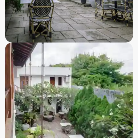
Yara Galle Fort (Heritage)
Det lille, meget charmerende og elegante hotel har
en fremragende beliggende i Galles gamle bydel. Et
smukt hotel med udsøgt interiør inden for fortets
mure. Der er kun 300 m til den hollandske kirke og
200 m til Galle Fort. Der er mange gode restauranter