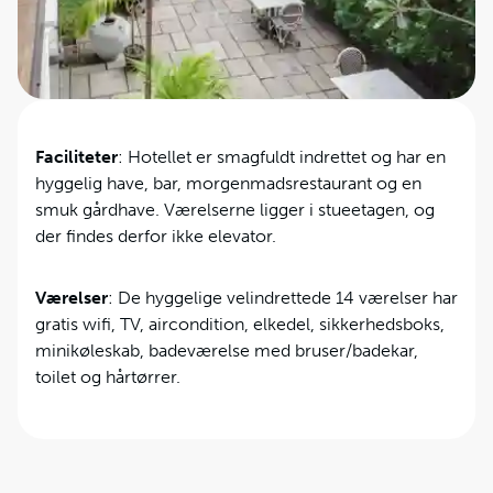
og caféer tæt på hotellet. Den særlige srilankanske
gæstfrihed mærkes på hele hotellet.
Faciliteter
: Hotellet er smagfuldt indrettet og har en
hyggelig have, bar, morgenmadsrestaurant og en
smuk gårdhave. Værelserne ligger i stueetagen, og
der findes derfor ikke elevator.
Værelser
: De hyggelige velindrettede 14 værelser har
gratis wifi, TV, aircondition, elkedel, sikkerhedsboks,
minikøleskab, badeværelse med bruser/badekar,
toilet og hårtørrer.