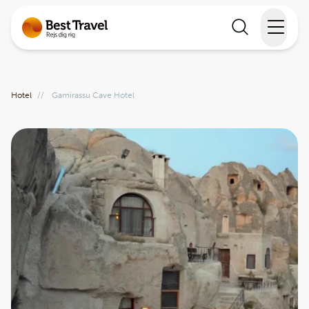
Rejser
Hotel
//
Gamirassu Cave Hotel
Lande
Rejsekalender
Inspiration
Information
Min Rejse