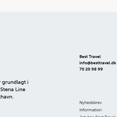
Best Travel
info@besttravel.dk
70 20 98 99
r grundlagt i
n
Stena Line
thavn.
Nyhedsbrev
Information