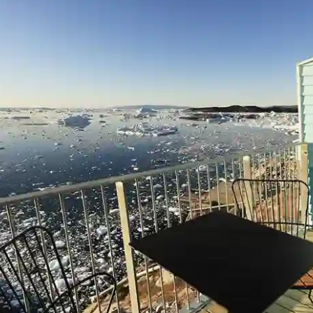
iord
t tilbyder en unik sommeroplevelse med sin rolige beliggenhed di
an du være heldig at nyde synet af majestætiske hvaler, der jævn
vinduer. Med både bymidten og den imponerende isfjord inden fo
dforske Ilulissats natur og kultur.
Icefiord kan du forkæle dig selv med retter, der kombinerer lok
riskfanget fisk med moderne nordiske teknikker. Hotellets eget