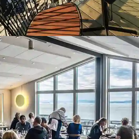
m løfter menuen yderligere. Menuen skifter efter sæsonen og b
er ret er akkompagneret af nøje udvalgte vine.
fiord er både moderne og personlig med en afslappet stemning
riterer bæredygtighed for at bidrage til at bevare den unikke g
staurant, bar.
eltværelserne har alle udsigt over Diskobugten og danner ra
evelser Ilulissat byder på. Eget bad/toilet, skrivebord og stol,
r alle privat balkon og ovenlysvindue. Alle Deluxe Explorer v
, som har udsigt over Diskobugten og det smukke landskab af 