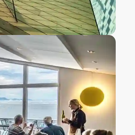
yder på autentiske
, der indbyder til ro og
rønlandske natur.
mmen om en rolig base,
 gratis wi-fi.
ærelser ligger på anden
isbjerge.