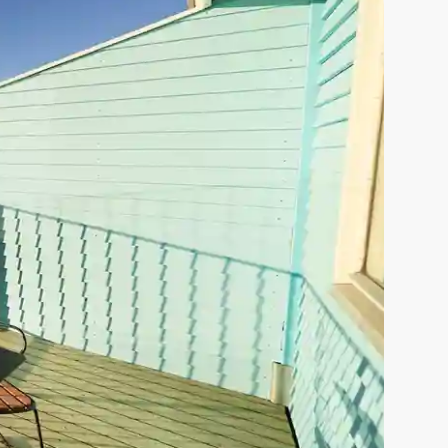
rekte ud til
ligt boltrer sig i vandet
r gåafstand er hotellet
ale grønlandske råvarer
 røgeri fremstiller