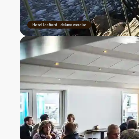
økologiske røgvarer, so
smagsoplevelser, hvor hv
Hotel Icefiord - deluxe værelse
Atmosfæren på Hotel Ice
fordybelse. Hotellet prio
Faciliteter:
Reception, re
Værelser:
Standard dobb
imellem de mange gode opl
Deluxe Explorer Rooms ha
etage med egne balkoner