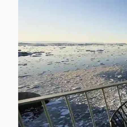
Hotel Icef
Hotel Icefiord i Ilulissa
Diskobugtens kyst. Her k
lige uden for hotellets 
den perfekte base til at u
På hotellets Restaurant 
som rensdyr, moskus og f