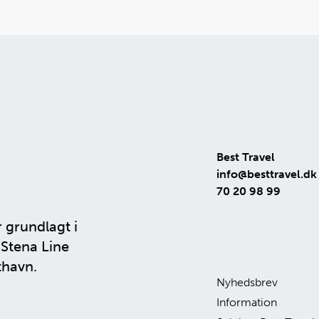
Best Travel
info@besttravel.dk
70 20 98 99
r grundlagt i
n
Stena Line
thavn.
Nyhedsbrev
Information