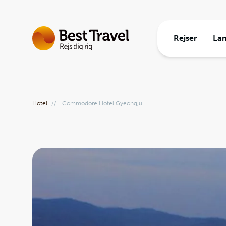
Rejser
La
Rejsetem
Europa
Rejseinf
Rejsetyp
Ud i ver
Om Best 
Hotel
//
Commodore Hotel Gyeongju
Gruppere