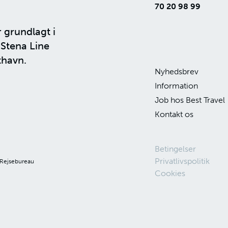
70 20 98 99
r grundlagt i
n
Stena Line
thavn.
Nyhedsbrev
Information
Job hos Best Travel
Kontakt os
Betingelser
Privatlivspolitik
 Rejsebureau
Cookies