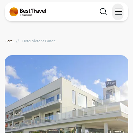
Rejser
Hotel
//
Hotel Victoria Palace
Lande
Rejsekalender
Inspiration
Information
Min Rejse