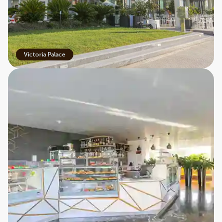
Victoria Palace
Hotel Victoria Palace
Victoria Palace er søsterhotel til vores mangeårige
stamhotel, Cefalù Sea Palace. Victoria er nyt (åbnede
i 2017) og moderne hotel med en fantastisk
beliggenhed få meter fra stranden og i gåafstand fra
Cefalùs gamle bykerne med dens smukke