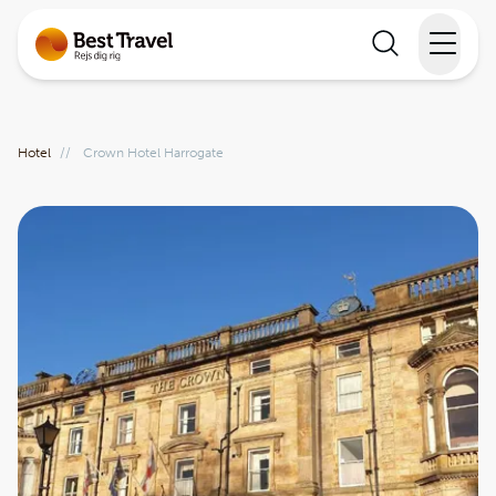
Rejser
Hotel
//
Crown Hotel Harrogate
Lande
Rejsekalender
Inspiration
Information
Min Rejse