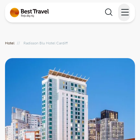
Rejser
Hotel
//
Radisson Blu Hotel Cardiff
Lande
Rejsekalender
Inspiration
Information
Min Rejse