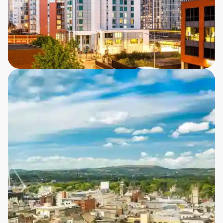
Radisson Blu Hotel Cardiff
Vi bor på et af Cardiffs højeste hoteller med
betagende panoramaudsigt over hovedstadens
skyline. Hotellet har en fremragende beliggenhed
blot 1 km til Cardiff slot og 800 meter til St. David’s 2
shoppingcenter - ligesom der er hyggelige