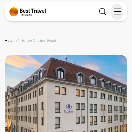
Rejser
Hotel
//
Hilton Dresden Hotel
Lande
Rejsekalender
Inspiration
Information
Min Rejse