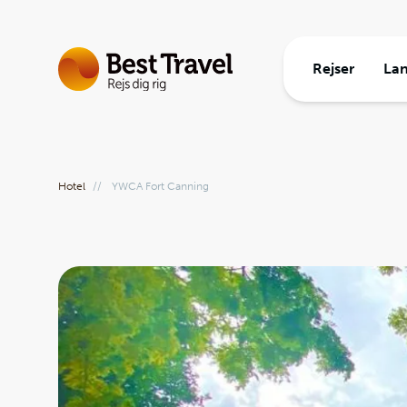
Rejser
La
Rejsetem
Europa
Rejseinf
Rejsetyp
Ud i ver
Om Best 
Hotel
//
YWCA Fort Canning
Gruppere