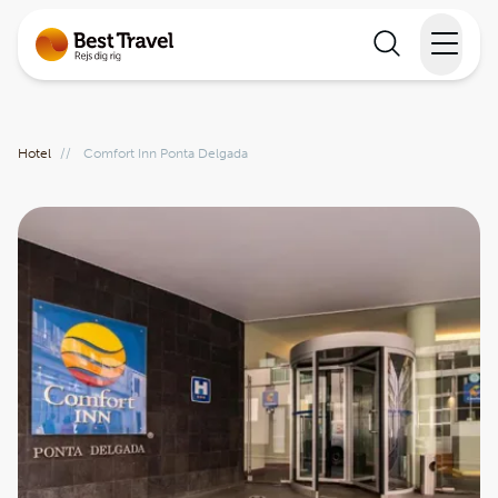
Rejser
Hotel
//
Comfort Inn Ponta Delgada
Lande
Rejsekalender
Inspiration
Information
Min Rejse