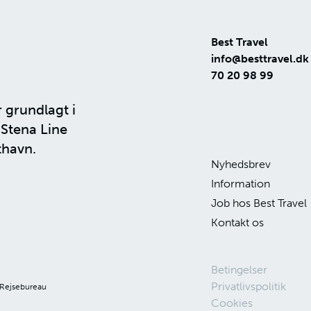
Best Travel
info@besttravel.dk
70 20 98 99
r grundlagt i
n
Stena Line
thavn.
Nyhedsbrev
Information
Job hos Best Travel
Kontakt os
Betingelser
Privatlivspolitik
 Rejsebureau
Cookies