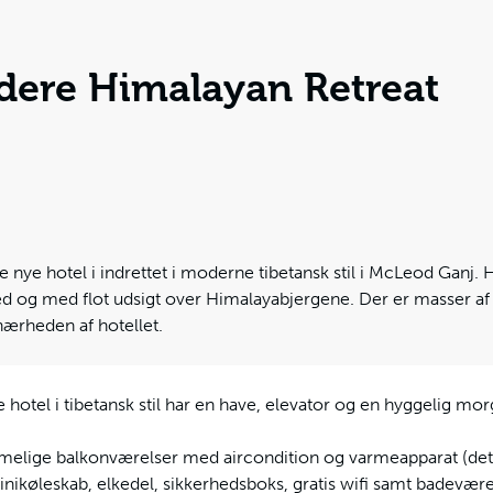
dere Himalayan Retreat
te nye hotel i indrettet i moderne tibetansk stil i McLeod Ganj. 
 og med flot udsigt over Himalayabjergene. Der er masser a
 nærheden af hotellet.
 hotel i tibetansk stil har en have, elevator og en hyggelig m
ummelige balkonværelser med aircondition og varmeapparat (det
minikøleskab, elkedel, sikkerhedsboks, gratis wifi samt badevære