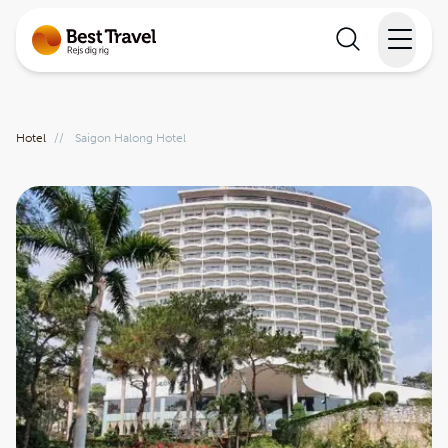
Rejser
Hotel
//
Saigon Halong Hotel
Lande
Rejsekalender
Inspiration
Information
Min Rejse