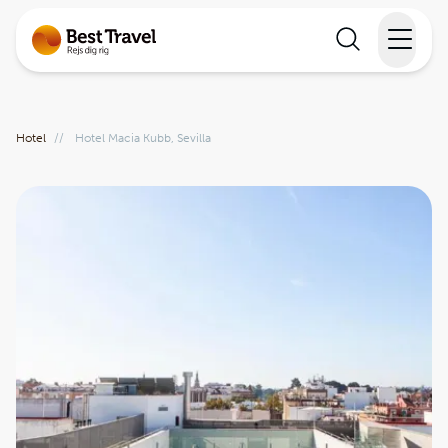
Rejser
Hotel
//
Hotel Macia Kubb, Sevilla
Lande
Rejsekalender
Inspiration
Information
Min Rejse