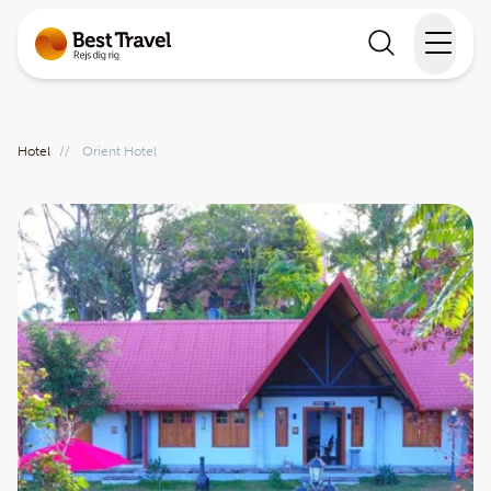
Rejser
Hotel
//
Orient Hotel
Lande
Rejsekalender
Inspiration
Information
Min Rejse