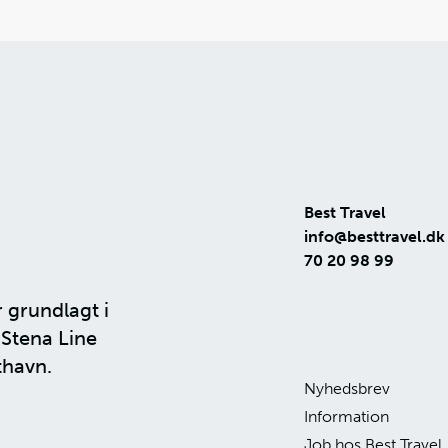
Best Travel
info@besttravel.dk
70 20 98 99
r grundlagt i
n
Stena Line
thavn.
Nyhedsbrev
Information
Job hos Best Travel