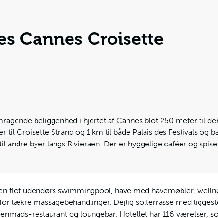
es Cannes Croisette
ragende beliggenhed i hjertet af Cannes blot 250 meter til 
r til Croisette Strand og 1 km til både Palais des Festivals og 
til andre byer langs Rivieraen. Der er hyggelige caféer og sp
r en flot udendørs swimmingpool, have med havemøbler, welln
for lækre massagebehandlinger. Dejlig solterrasse med liggesto
nmads-restaurant og loungebar. Hotellet har 116 værelser, s