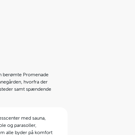
den berømte Promenade
banegården, hvorfra der
isesteder samt spændende
esscenter med sauna,
le og parasoller,
om alle byder på komfort