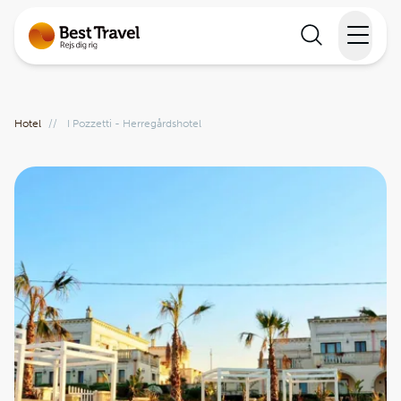
Rejser
Hotel
//
I Pozzetti - Herregårdshotel
Lande
Rejsekalender
Inspiration
Information
Min Rejse