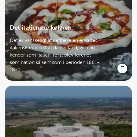
Det italienske køkken
Det er vanskeligt at definere en ensartet
italiensk madkultur, da det land, vi i dag
kender som Italien, først blev forenet
som nation så sent som i perioden 1861-
1870.