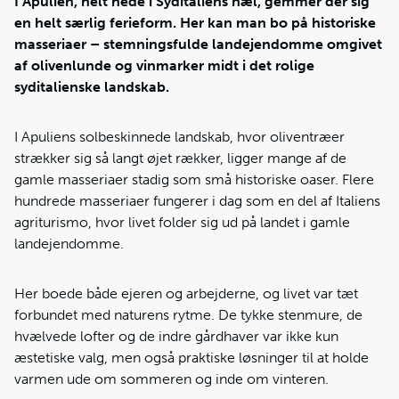
I Apulien, helt nede i Syditaliens hæl, gemmer der sig
en helt særlig ferieform. Her kan man bo på historiske
masseriaer – stemningsfulde landejendomme omgivet
af olivenlunde og vinmarker midt i det rolige
syditalienske landskab.
I Apuliens solbeskinnede landskab, hvor oliventræer
strækker sig så langt øjet rækker, ligger mange af de
gamle masseriaer stadig som små historiske oaser. Flere
hundrede masseriaer fungerer i dag som en del af Italiens
agriturismo, hvor livet folder sig ud på landet i gamle
landejendomme.
Her boede både ejeren og arbejderne, og livet var tæt
forbundet med naturens rytme. De tykke stenmure, de
hvælvede lofter og de indre gårdhaver var ikke kun
æstetiske valg, men også praktiske løsninger til at holde
varmen ude om sommeren og inde om vinteren.