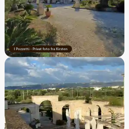
I Pozzetti - Privat foto fra Kirsten
En masseria er mere end et hotel
Det er en ferieform præget af nærvær, autenticitet og
ægte italiensk gæstfrihed. Mange af de gamle
landbrugsejendomme er i dag nænsomt restaureret og
fungerer som små familiedrevne hoteller, hvor livet leves
i et roligere tempo med en afslappet livsrytme.