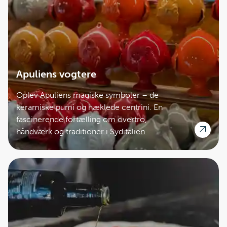
Apuliens vogtere
Oplev Apuliens magiske symboler – de
keramiske pumi og hæklede centrini. En
fascinerende fortælling om overtro,
håndværk og traditioner i Syditalien.