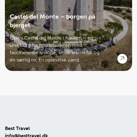
Castel del Monte – borgen på
bjerget
Oplev Castel del Monte i Apulien – en
unik borg fra middelalderen med
fascinerende historie, smuk arkitektur og
en særlig ro. En oplevelse værd.
Best Travel
info@besttravel.dk