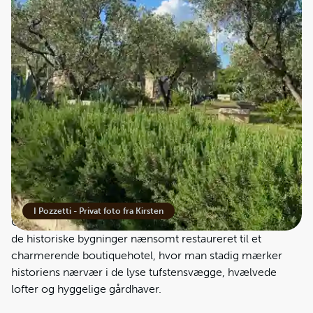
til de gamle vandreservoirer, som gennem generationer
har været livsnerven på ejendommen.
Stedet var oprindeligt familiens hjem og fungerede som
landbrug med produktion af olivenolie og grøntsager. I
løbet af det 20. århundrede, hvor landbruget ændrede sig
markant, stod mange masseriaer over for forfald. Men
familien bag I Pozzetti valgte en anden vej. De bevarede
ejendommens oprindelige karakter og åbnede den
gradvist op for gæster. På den måde blev gården
forvandlet til et charmerende hotel uden at miste sin sjæl.
I Pozzetti - Privat foto fra Kirsten
Gården stod klar til at modtage gæster i 2012, og i dag er
de historiske bygninger nænsomt restaureret til et
charmerende boutiquehotel, hvor man stadig mærker
historiens nærvær i de lyse tufstensvægge, hvælvede
lofter og hyggelige gårdhaver.