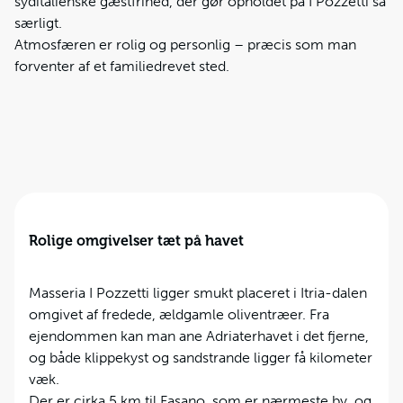
syditalienske gæstfrihed, der gør opholdet på I Pozzetti så
særligt.
Atmosfæren er rolig og personlig – præcis som man
forventer af et familiedrevet sted.
Rolige omgivelser tæt på havet
Masseria I Pozzetti ligger smukt placeret i Itria-dalen
omgivet af fredede, ældgamle oliventræer. Fra
ejendommen kan man ane Adriaterhavet i det fjerne,
og både klippekyst og sandstrande ligger få kilometer
væk.
Der er cirka 5 km til Fasano, som er nærmeste by, og