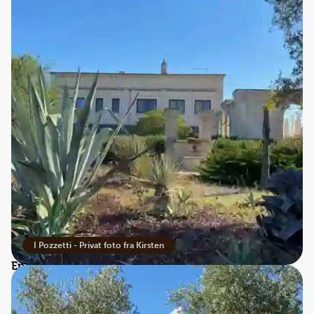
Bo på Masseria I Pozzetti med Best Travel
Midt mellem ældgamle oliventræer og tæt på
Adriaterhavet ligger Masseria I Pozzetti – et
stemningsfuldt og familiedrevet herregårdshotel nær
Fasano.
Her mærker man straks den særlige atmosfære, som
kendetegner en ægte masseria. Familien tager imod
gæsterne med varme og personlighed, og opholdet føles
hurtigt mere som et besøg hos lokale venner end et
traditionelt hotelophold.
I Pozzetti - Privat foto fra Kirsten
En masseria med historie og sjæl
Navnet ”I Pozzetti” betyder ”de små brønde” og henviser