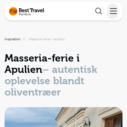
Rejser
Inspiration
//
Masseria-ferie i Apulien
Lande
Masseria-ferie i
Rejsekalender
Apulien
– autentisk
Inspiration
oplevelse blandt
Information
oliventræer
Min Rejse