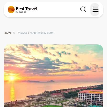
Rejser
Hotel
//
Muong Thanh Holiday Hotel
Lande
Rejsekalender
Inspiration
Information
Min Rejse