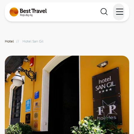
Rejser
Hotel
//
Hotel San Gil
Lande
Rejsekalender
Inspiration
Information
Min Rejse