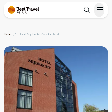
Rejser
Hotel
//
Hotel Mijdrecht Marickenland
Lande
Rejsekalender
Inspiration
Information
Min Rejse