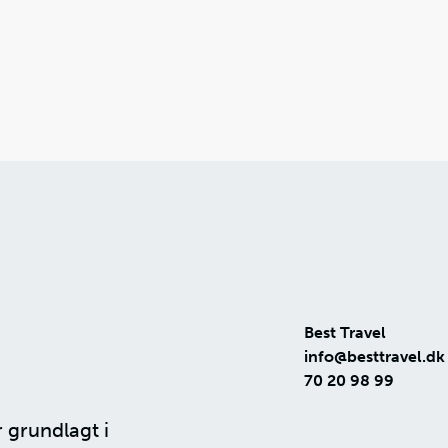
Best Travel
info@besttravel.dk
70 20 98 99
r grundlagt i