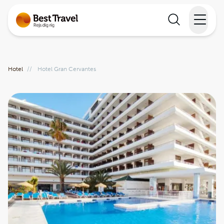
Rejser
Hotel
//
Hotel Gran Cervantes
Lande
Rejsekalender
Inspiration
Information
Min Rejse