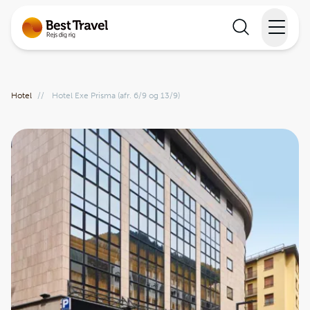
Rejser
Hotel
//
Hotel Exe Prisma (afr. 6/9 og 13/9)
Lande
Rejsekalender
Inspiration
Information
Min Rejse