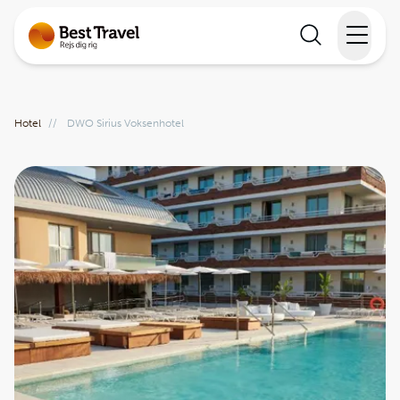
Rejser
Hotel
//
DWO Sirius Voksenhotel
Lande
Rejsekalender
Inspiration
Information
Min Rejse