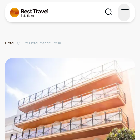
Rejser
Hotel
//
RV Hotel Mar de Tossa
Lande
Rejsekalender
Inspiration
Information
Min Rejse