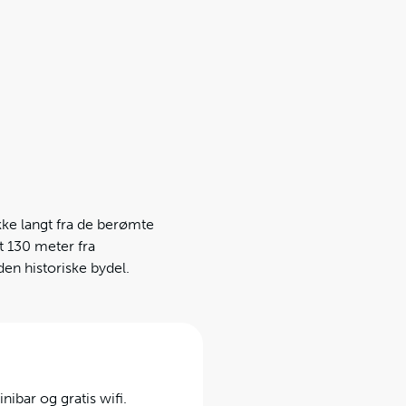
ikke langt fra de berømte
t 130 meter fra
en historiske bydel.
nibar og gratis wifi.