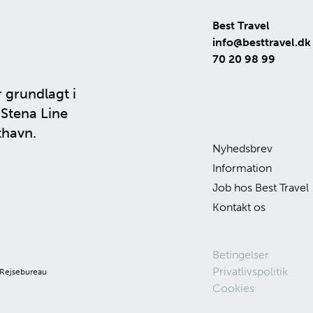
Best Travel
info@besttravel.dk
70 20 98 99
r grundlagt i
n
Stena Line
thavn.
Nyhedsbrev
Information
Job hos Best Travel
Kontakt os
Betingelser
Privatlivspolitik
 Rejsebureau
Cookies