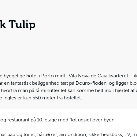
k Tulip
te hyggelige hotel i Porto midt i Vila Nova de Gaia kvarteret – 
ar en fantastisk beliggenhed tæt på Douro-floden, og ligger blo
vorfra man på få minutter let kan komme helt ind i hjertet af d
 Inglês er kun 550 meter fra hotellet.
r og restaurant på 10. etage med flot udsigt over byen.
har bad og toilet, hårtørrer, aircondition, sikkerhedsboks, TV, mi