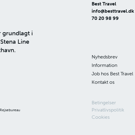
Best Travel
info@besttravel.dk
70 20 98 99
r grundlagt i
n
Stena Line
thavn.
Nyhedsbrev
Information
Job hos Best Travel
Kontakt os
Betingelser
Privatlivspolitik
 Rejsebureau
Cookies